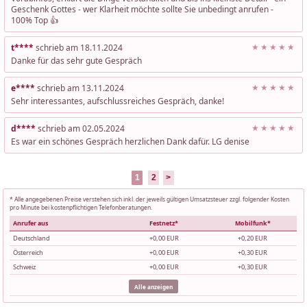
Geschenk Gottes - wer Klarheit möchte sollte Sie unbedingt anrufen -
100% Top 👍
t****
schrieb am 18.11.2024
Danke für das sehr gute Gespräch
e****
schrieb am 13.11.2024
Sehr interessantes, aufschlussreiches Gespräch, danke!
d****
schrieb am 02.05.2024
Es war ein schönes Gespräch herzlichen Dank dafür. LG denise
1
2
>
* Alle angegebenen Preise verstehen sich inkl. der jeweils gültigen Umsatzsteuer zzgl. folgender Kosten
pro Minute bei kostenpflichtigen Telefonberatungen.
Anrufer aus
Festnetz*
Mobilfunk*
Deutschland
+0,00 EUR
+0,20 EUR
Österreich
+0,00 EUR
+0,30 EUR
Schweiz
+0,00 EUR
+0,30 EUR
Alle anzeigen