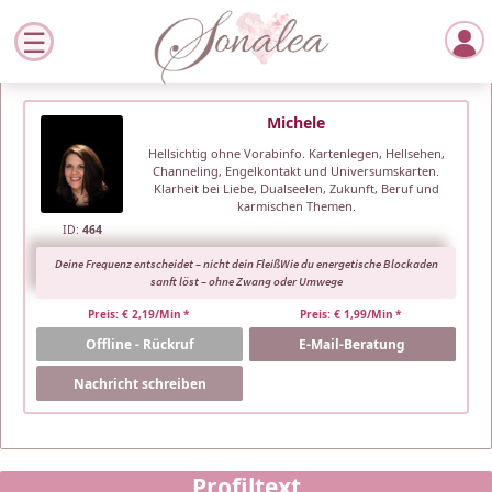
Michele
Hellsichtig ohne Vorabinfo. Kartenlegen, Hellsehen,
Channeling, Engelkontakt und Universumskarten.
Klarheit bei Liebe, Dualseelen, Zukunft, Beruf und
karmischen Themen.
ID:
464
Deine Frequenz entscheidet – nicht dein FleißWie du energetische Blockaden
sanft löst – ohne Zwang oder Umwege
Preis: € 2,19/Min
*
Preis: € 1,99/Min
*
Offline - Rückruf
E-Mail-Beratung
Offline - Chat
Nachricht schreiben
Profiltext