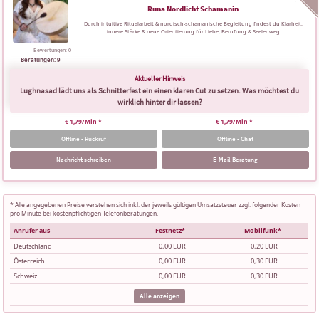
Runa Nordlicht Schamanin
Durch intuitive Ritualarbeit & nordisch-schamanische Begleitung findest du Klarheit,
innere Stärke & neue Orientierung für Liebe, Berufung & Seelenweg
Bewertungen: 0
Beratungen: 9
Lughnasad lädt uns als Schnitterfest ein einen klaren Cut zu setzen. Was möchtest du
wirklich hinter dir lassen?
€ 1,79/Min
*
€ 1,79/Min
*
Offline - Rückruf
Offline - Chat
Nachricht schreiben
E-Mail-Beratung
* Alle angegebenen Preise verstehen sich inkl. der jeweils gültigen Umsatzsteuer zzgl. folgender Kosten
pro Minute bei kostenpflichtigen Telefonberatungen.
Anrufer aus
Festnetz*
Mobilfunk*
Deutschland
+0,00 EUR
+0,20 EUR
Österreich
+0,00 EUR
+0,30 EUR
Schweiz
+0,00 EUR
+0,30 EUR
Alle anzeigen