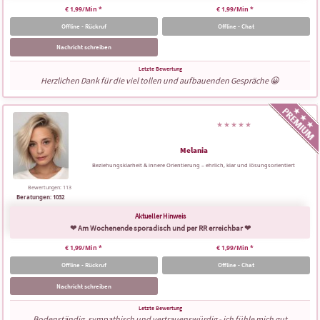
€ 1,99/Min
*
€ 1,99/Min
*
Offline - Rückruf
Offline - Chat
Nachricht schreiben
Herzlichen Dank für die viel tollen und aufbauenden Gespräche 😀
Melania
Beziehungsklarheit & innere Orientierung – ehrlich, klar und lösungsorientiert
Bewertungen: 113
Beratungen: 1032
❤ Am Wochenende sporadisch und per RR erreichbar ❤
€ 1,99/Min
*
€ 1,99/Min
*
Offline - Rückruf
Offline - Chat
Nachricht schreiben
Bodenständig, sympathisch und vertrauenswürdig - ich fühle mich gut