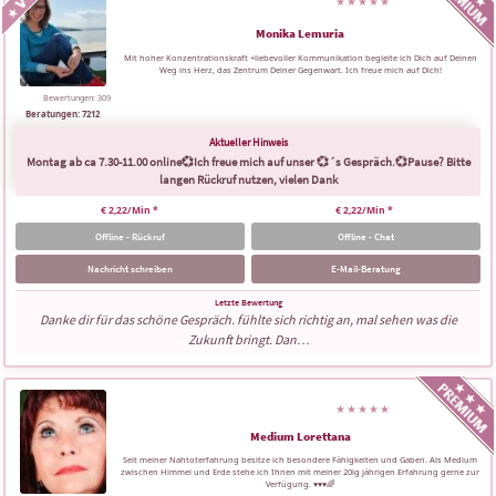
Monika Lemuria
Mit hoher Konzentrationskraft +liebevoller Kommunikation begleite ich Dich auf Deinen
Weg ins Herz, das Zentrum Deiner Gegenwart. Ich freue mich auf Dich!
Bewertungen: 309
Beratungen: 7212
Montag ab ca 7.30-11.00 online💞Ich freue mich auf unser 💞´s Gespräch.💞Pause? Bitte
langen Rückruf nutzen, vielen Dank
€ 2,22/Min
*
€ 2,22/Min
*
Offline - Rückruf
Offline - Chat
Nachricht schreiben
E-Mail-Beratung
Danke dir für das schöne Gespräch. fühlte sich richtig an, mal sehen was die
Zukunft bringt. Dan…
Medium Lorettana
Seit meiner Nahtoterfahrung besitze ich besondere Fähigkeiten und Gaben. Als Medium
zwischen Himmel und Erde stehe ich Ihnen mit meiner 20ig jährigen Erfahrung gerne zur
Verfügung. ♥️♥️♥️🌈