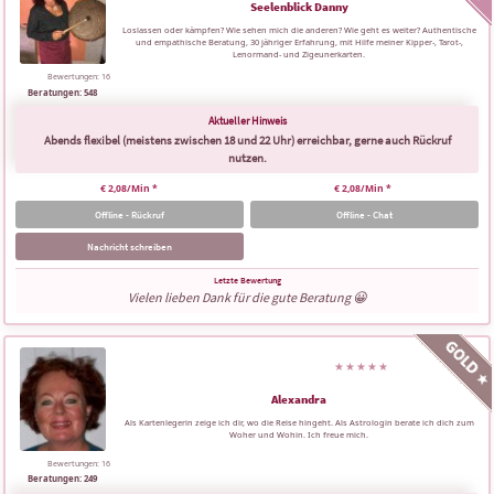
Seelenblick Danny
Loslassen oder kämpfen? Wie sehen mich die anderen? Wie geht es weiter? Authentische
und empathische Beratung, 30 jähriger Erfahrung, mit Hilfe meiner Kipper-, Tarot-,
Lenormand- und Zigeunerkarten.
Bewertungen: 16
Beratungen: 548
Abends flexibel (meistens zwischen 18 und 22 Uhr) erreichbar, gerne auch Rückruf
nutzen.
€ 2,08/Min
*
€ 2,08/Min
*
Offline - Rückruf
Offline - Chat
Nachricht schreiben
Vielen lieben Dank für die gute Beratung 😀
Alexandra
Als Kartenlegerin zeige ich dir, wo die Reise hingeht. Als Astrologin berate ich dich zum
Woher und Wohin. Ich freue mich.
Bewertungen: 16
Beratungen: 249