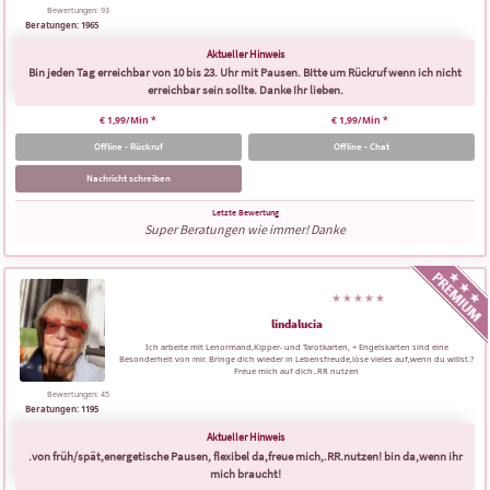
Bewertungen: 93
Beratungen: 1965
Bin jeden Tag erreichbar von 10 bis 23. Uhr mit Pausen. BItte um Rückruf wenn ich nicht
erreichbar sein sollte. Danke Ihr lieben.
€ 1,99/Min
*
€ 1,99/Min
*
Offline - Rückruf
Offline - Chat
Nachricht schreiben
Super Beratungen wie immer! Danke
lindalucia
Ich arbeite mit Lenormand,Kipper- und Tarotkarten, + Engelskarten sind eine
Besonderheit von mir. Bringe dich wieder in Lebensfreude,löse vieles auf,wenn du willst.?
Freue mich auf dich..RR nutzen
Bewertungen: 45
Beratungen: 1195
.von früh/spät,energetische Pausen, flexibel da,freue mich,.RR.nutzen! bin da,wenn ihr
mich braucht!