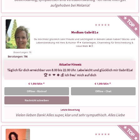
aufgehoben bei Melania!
Medium GabriELe
Du möchtest glücklich sein! Freude und Leichtigkeit in deinem Leben haben? Glücks- und
Lebensberatung mit Herz & Humor 🤚 ♥ ️ Kartenlegen, Channeling für Entscheidung &
neue Wahl 🍀 🃏
Bewertungen: 78
Beratungen: 796
Täglich für dich erreichbar von 8.00 bis 22.00 Uhr. Lebe leicht und glücklich mir GabriELe!
🏆 ☀ ️ ❤ ️ 🍀 💰 Ich freu‘ mich auf dich
€ 1,99/Min
*
€ 1,99/Min
*
Offline - Rückruf
Offline - Chat
Nachricht schreiben
Vielen lieben Dank! Alles super, klar und sehr sympathisch. Alles Liebe