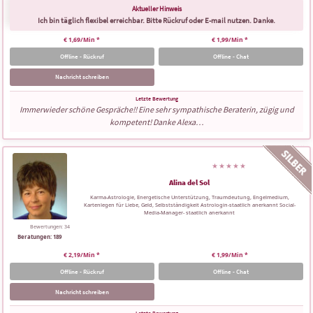
Ich bin täglich flexibel erreichbar. Bitte Rückruf oder E-mail nutzen. Danke.
€ 1,69/Min
*
€ 1,99/Min
*
Offline - Rückruf
Offline - Chat
Nachricht schreiben
Immerwieder schöne Gespräche!! Eine sehr sympathische Beraterin, zügig und
kompetent! Danke Alexa…
Alina del Sol
Karma-Astrologie, Energetische Unterstützung, Traumdeutung, Engelmedium,
Kartenlegen für Liebe, Geld, Selbstständigkeit Astrologin-staatlich anerkannt Social-
Media-Manager- staatlich anerkannt
Bewertungen: 34
Beratungen: 189
€ 2,19/Min
*
€ 1,99/Min
*
Offline - Rückruf
Offline - Chat
Nachricht schreiben