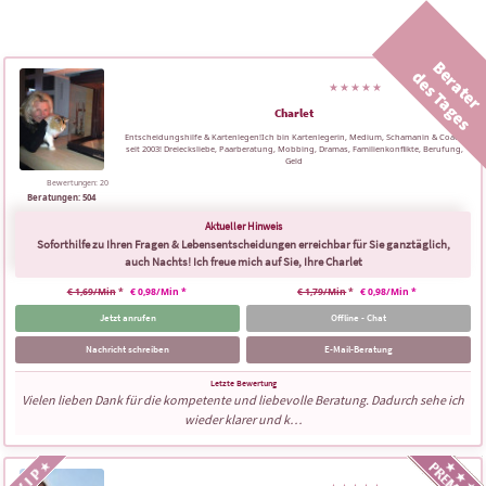
Charlet
Entscheidungshilfe & Kartenlegen!Ich bin Kartenlegerin, Medium, Schamanin & Coach
seit 2003! Dreiecksliebe, Paarberatung, Mobbing, Dramas, Familienkonflikte, Berufung,
Geld
Bewertungen: 20
Beratungen: 504
Soforthilfe zu Ihren Fragen & Lebensentscheidungen erreichbar für Sie ganztäglich,
auch Nachts! Ich freue mich auf Sie, Ihre Charlet
€ 1,69/Min
*
€ 0,98/Min
*
€ 1,79/Min
*
€ 0,98/Min
*
Jetzt anrufen
Offline - Chat
Nachricht schreiben
E-Mail-Beratung
Vielen lieben Dank für die kompetente und liebevolle Beratung. Dadurch sehe ich
wieder klarer und k…