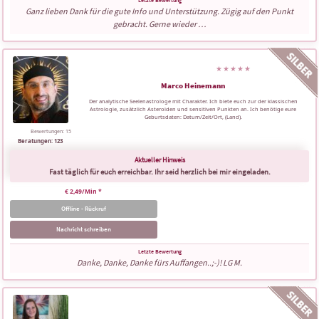
Ganz lieben Dank für die gute Info und Unterstützung. Zügig auf den Punkt
gebracht. Gerne wieder …
Marco Heinemann
Der analytische Seelenastrologe mit Charakter. Ich biete euch zur der klassischen
Astrologie, zusätzlich Asteroiden und sensitiven Punkten an. Ich benötige eure
Geburtsdaten: Datum/Zeit/Ort, (Land).
Bewertungen: 15
Beratungen: 123
Fast täglich für euch erreichbar. Ihr seid herzlich bei mir eingeladen.
€ 2,49/Min
*
Offline - Rückruf
Nachricht schreiben
Danke, Danke, Danke fürs Auffangen..;-)! LG M.