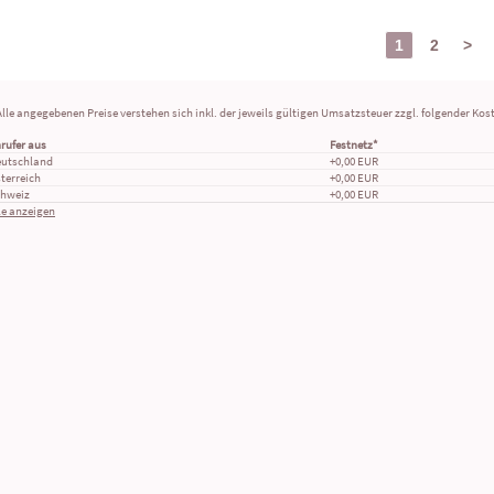
1
2
>
Alle angegebenen Preise verstehen sich inkl. der jeweils gültigen Umsatzsteuer zzgl. folgender Ko
rufer aus
Festnetz*
utschland
+0,00 EUR
terreich
+0,00 EUR
hweiz
+0,00 EUR
le anzeigen