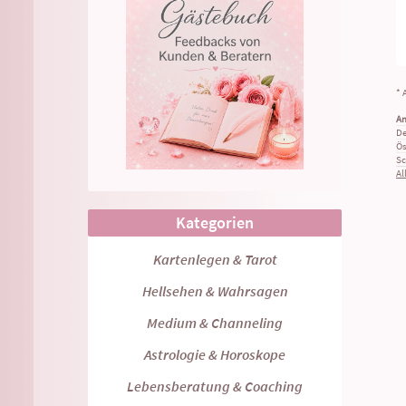
* 
An
De
Ös
Sc
Al
Kategorien
Kartenlegen & Tarot
Hellsehen & Wahrsagen
Medium & Channeling
Astrologie & Horoskope
Lebensberatung & Coaching