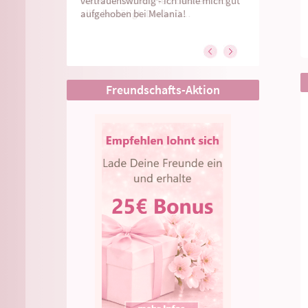
liebevoll und mit Herz beraten und
alles bestätigt. Danke D…
Freundschafts-Aktion