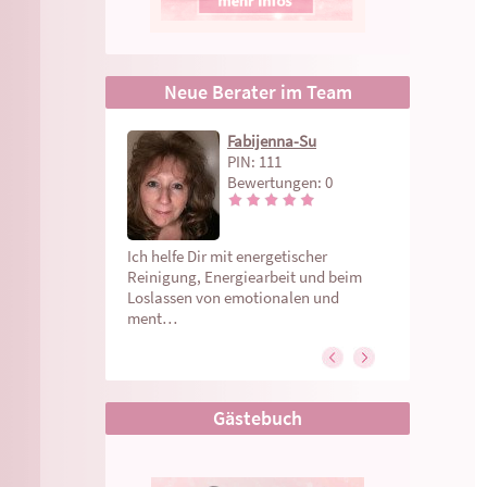
Neue Berater im Team
Sylwia
Fabijenna-Su
Jessy
Aria
PIN: 111
Bewertungen: 0
Ich helfe Dir mit energetischer
Reinigung, Energiearbeit und beim
Loslassen von emotionalen und
ment…
Gästebuch