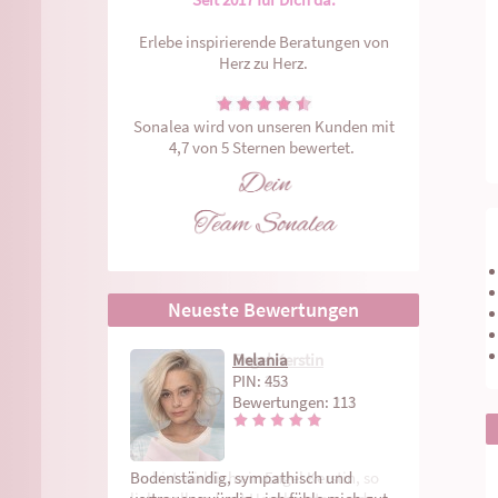
Erlebe inspirierende Beratungen von
Herz zu Herz.
Sonalea wird von unseren Kunden mit
4,7 von 5 Sternen bewertet.
Neueste Bewertungen
Melania
Engel Kerstin
Medium Roswitha
Christine
Lichtwesen
Julia Spirit
Monika Lemuria
Medium KISHA
Evi
Michael
Aria
Stephanie
Medium Lorettana
Shanthia
PIN: 222
Bewertungen: 211
Du bist wirklich ein Engel Kerstin, so